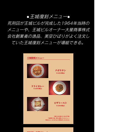
●王城復刻メニュー●
死刑囚が王城ビルが完成した1964年
当時の
メニューや、王城ビルオーナー大星商事株式
会社創業者の逸品、美空ひばりがよく注文し
ていた王城復刻メニューが堪能できる。