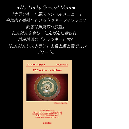
●Nu-Lucky Special Menu
●
「ナラッキー」展スペシャルメニュー！
会場内で養殖しているドクターフィッシュで
観客は角質取り放題。
にんげんを食し、にんげんに食され、
地産地消の「ナラッキー」展と
「にんげんレストラン」
​を
目と足と舌でコン
プリート。