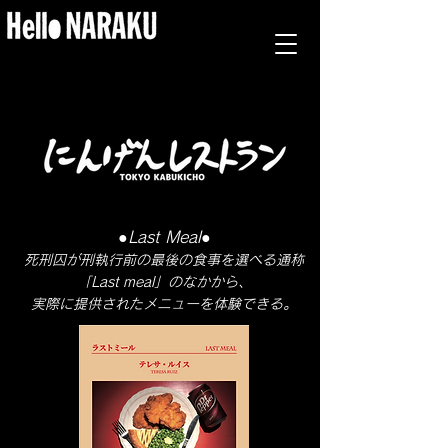
●Last Meal
●
死刑囚が刑執行前の最後の食
事を選べる
通称
「Last meal」のなかから、
実際に提供されたメニューを体験できる。