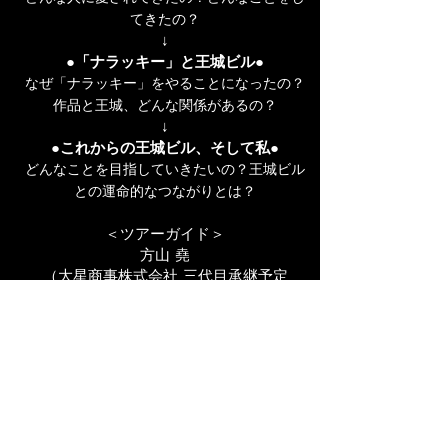
てきたの？
↓
●「ナラッキー」と王城ビル●
なぜ「ナラッキー」をやることになったの？
作品と王城、どんな関係があるの？
↓
●これからの王城ビル、そして私●
どんなことを目指していきたいの？王城ビル
との運命的なつながりとは？
＜ツアーガイド＞
方山 堯
（大星商事株式会社 三代目承継予定
王城ビル運営会社）
＜参加費＞
1,000円
「ナラッキー」当日券をお持ちの方のみ
に限ります。
＜参加者特典＞