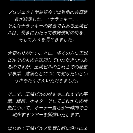
プロジェクト型展覧会では異例の会期延
長
が決定した、「ナラッキー」。
そんなナラッキーの舞台でもある王城ビ
ルは、長きにわたって歌舞伎町の街を、
そして人々を見てきました。
大変ありがたいことに、多くの方に王城
ビルそのものを認知していただきつつあ
るのですが、王城ビルのこ
れまでの歴史
や事業、建築などについて知りたいとい
う声をたくさんいただきました。
そこで、王城ビルの歴史やこれまでの事
業、建築、小ネタ、そしてこれからの構
想について、オーナー自らが一時間でご
紹介するツアーを開催いたします。
はじめて王城ビル／歌舞伎町に遊びに来