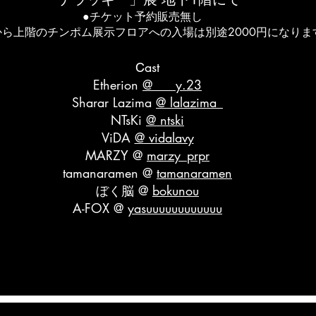
●チケット予約販売無し
から上階のチンポム展示フロアへの入場は別途2000円になりま
ast
C
Etherion
@ ___y.23
Sharar Lazima
@ lalazima_
NTsKi
@ ntski
ViDA
@ vidalavy
MARZY @
marzy_prpr
tamanaramen @
tamanaramen
ぼく脳 @
bokunou
A-FOX @
yasuuuuuuuuuuuu