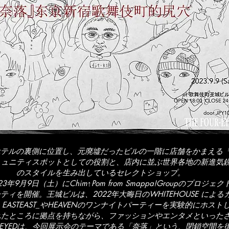
ルの裏側に位置し、元廃墟だったビルの一階に店舗をかまえる「THE 
ミュニティスポットとしての役割と、店内に並ぶ世界各地の新進気
のスタイルを生み出しているセレクトショップ。
年9月9日（土）にChim↑Pom from Smappa!Groupのプロジ
ィを開催。王城ビルは、2022年大晦日のWHITEHOUSE によ
EASTEAST_やHEAVENのワンナイトパーティーを実験的にホスト
れたところに拠点を持ちながら、ファッションやエンタメといった
UR-EYEDは、今回展示会のテーマである「奈落」という、閉鎖空間