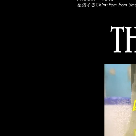
拡張するChim↑Pom fr