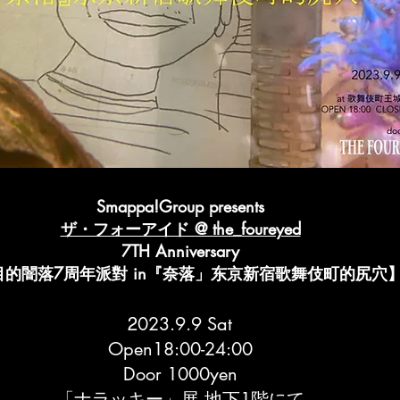
Smappa!Group presents
ザ・フォーアイド @ the_foureyed
7TH Anniversary
目的闇落7周年派對 in『奈落」东京新宿歌舞伎町的尻穴
023.9.9 Sat
2
Open18:00-24:00
Door 1000yen
「ナラッキー」展 地下1階にて