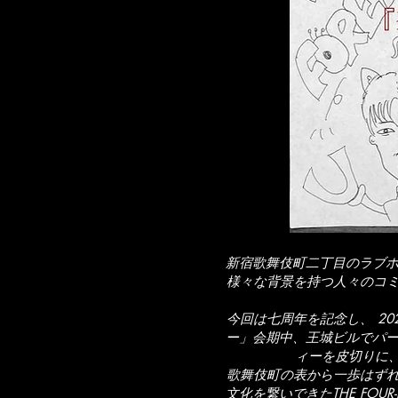
新宿歌舞伎町二丁目のラブホテ
様々な背景を持つ人々のコ
今回は七周年を記念し、 2023
ー」会期中、王城ビルでパーテ
ィーを皮切りに、
歌舞伎町の表から一歩はず
文化を繋いできたTHE FO