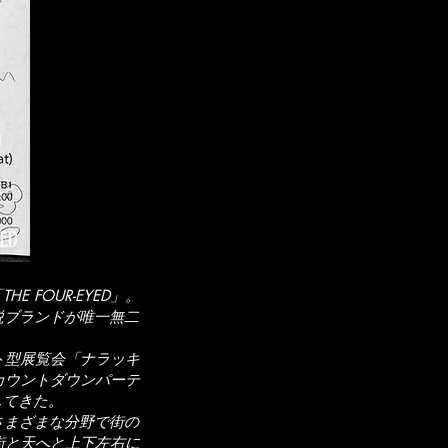
FOUR-EYED」。
鋭ブランドが唯一無二
ェクト型展覧会「ナラッキ
るカウントダウンパーテ
してきた。
さまざまな分野で街の
を街と天へと上下左右に